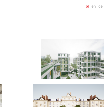
pl
en
de
Twojej podróży ❯