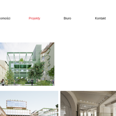
t
omości
Projekty
Biuro
Kontakt
Projektujemy część 
Hotel Leberté 33