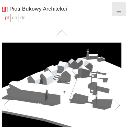
Skip To Content
Piotr Bukowy Architekci
pl
en
de