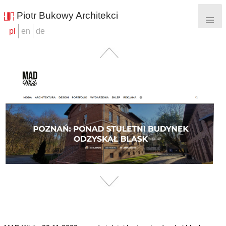
Skip To Content
Piotr Bukowy Architekci
pl
en
de